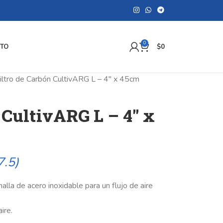
0
TO
$
0
iltro de Carbón CultivARG L – 4″ x 45cm
 CultivARG L – 4″ x
7.5)
lla de acero inoxidable para un flujo de aire
ire.