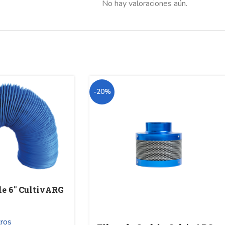
No hay valoraciones aún.
-20%
le 6″ CultivARG
tros