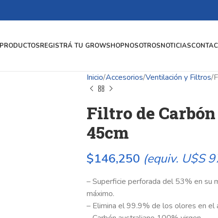
PRODUCTOS
REGISTRÁ TU GROWSHOP
NOSOTROS
NOTICIAS
CONTAC
Inicio
Accesorios
Ventilación y Filtros
F
Filtro de Carbón
45cm
$
146,250
(equiv. U$S 9
– Superficie perforada del 53% en su ma
máximo.
– Elimina el 99.9% de los olores en el a