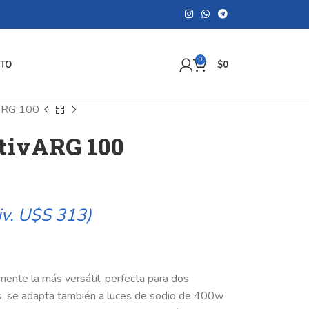
0
TO
$
0
vARG 100
tivARG 100
iv. U$S 313)
ente la más versátil, perfecta para dos
s, se adapta también a luces de sodio de 400w