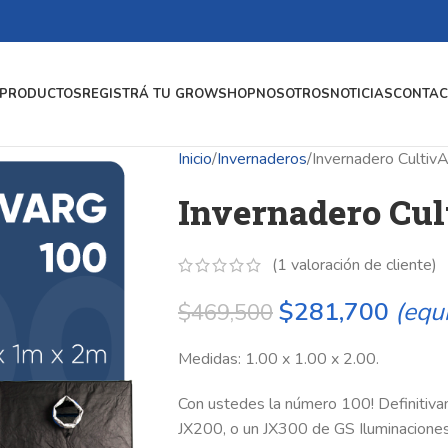
PRODUCTOS
REGISTRÁ TU GROWSHOP
NOSOTROS
NOTICIAS
CONTAC
Inicio
Invernaderos
Invernadero Culti
Invernadero Cul
(
1
valoración de cliente)
$
281,700
(equ
$
469,500
Medidas: 1.00 x 1.00 x 2.00.
Con ustedes la número 100! Definitivam
JX200, o un JX300 de GS Iluminacione