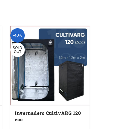
-40%
-40%
SOLD
OUT
Invernadero CultivARG 120
Invernade
eco
Invernaderos