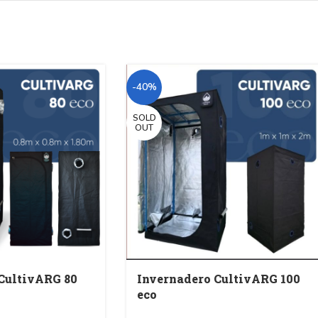
-40%
SOLD
OUT
CultivARG 80
Invernadero CultivARG 100
eco