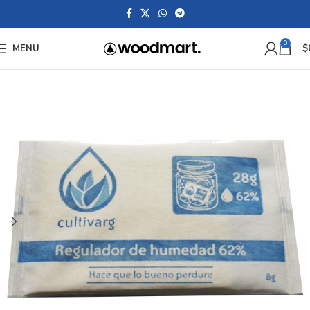
0
MENU
$