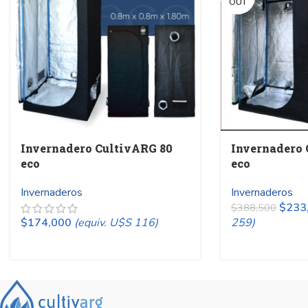
OUT
Invernadero CultivARG 80
Invernadero 
eco
eco
Invernaderos
Invernaderos
$
233
$
388,500
$
174,000
(equiv. U$S 116)
259)