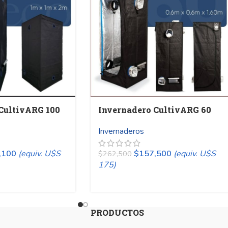
CultivARG 100
Invernadero CultivARG 60
Invernaderos
,100
(equiv. U$S
$
157,500
(equiv. U$S
$
262,500
175)
PRODUCTOS