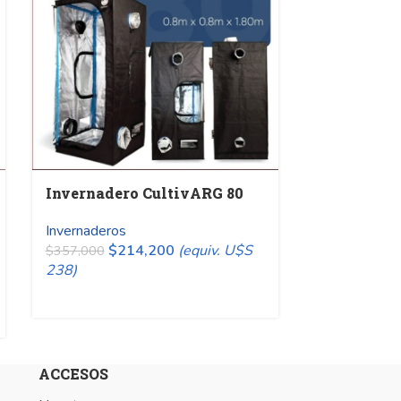
OUT
Invernadero CultivARG 80
Invernader
Invernaderos
Invernaderos
$
214,200
(equiv. U$S
$
357,000
238)
$
2
$
469,500
313)
ACCESOS