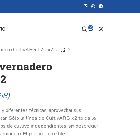
0
TO
$
0
rnadero CultivARG 120 x2
nvernadero
x2
68)
 y diferentes técnicas, aprovechar sus
icar.
Sólo la línea de CultivARG x2 te da la
los de cultivo independientes
, sin despreciar
nvernadero.
El precio: increíble.