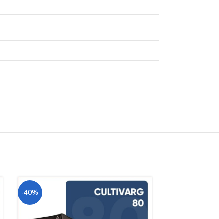
-40%
-40%
SOLD