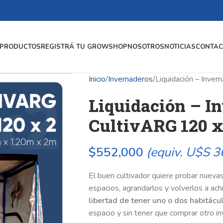
PRODUCTOS
REGISTRÁ TU GROWSHOP
NOSOTROS
NOTICIAS
CONTAC
Inicio
Invernaderos
Liquidación – Inve
Liquidación – I
CultivARG 120 
$
552,000
(equiv. U$S 3
El buen cultivador quiere probar nuevas
espacios, agrandarlos y volverlos a ach
libertad de tener uno o dos habitácu
espacio y sin tener que comprar otro i